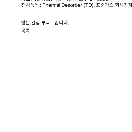
전시품목 : Thermal Desorber (TD), 표준가스 희
많은 관심 부탁드립니다.
목록
이전글
[공지] 굴뚝용 자동 수분측정장치 신제품 출시
23.06.26
다음글
[공지]제40회 국제환경산업기술 & 그린에너지전 참가
23.06.26
댓글
0
댓글목록
등록된 댓글이 없습니다.