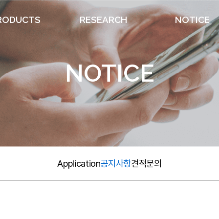
RODUCTS
RESEARCH
NOTICE
대기 및 기상 분석
연구개발실적
Application
NOTICE
수질 분석
공지사항
가스 발생기
견적문의
농업 분석
기타 제품
해외 제품
Application
공지사항
견적문의