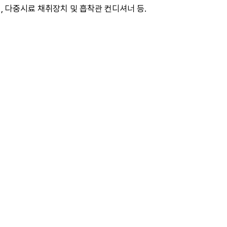
석장치, 다중시료 채취장치 및 흡착관 컨디셔너 등.
KNR
PRODUCTS